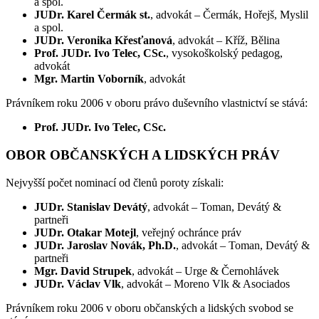
a spol.
JUDr. Karel Čermák st.
, advokát – Čermák, Hořejš, Myslil
a spol.
JUDr. Veronika Křesťanová
, advokát – Kříž, Bělina
Prof. JUDr. Ivo Telec, CSc.
, vysokoškolský pedagog,
advokát
Mgr. Martin Voborník
, advokát
Právníkem roku 2006 v oboru právo duševního vlastnictví se stává:
Prof. JUDr. Ivo Telec, CSc.
OBOR OBČANSKÝCH A LIDSKÝCH PRÁV
Nejvyšší počet nominací od členů poroty získali:
JUDr. Stanislav Devátý
, advokát – Toman, Devátý &
partneři
JUDr. Otakar Motejl
, veřejný ochránce práv
JUDr. Jaroslav Novák, Ph.D.
, advokát – Toman, Devátý &
partneři
Mgr. David Strupek
, advokát – Urge & Černohlávek
JUDr. Václav Vlk
, advokát – Moreno Vlk & Asociados
Právníkem roku 2006 v oboru občanských a lidských svobod se