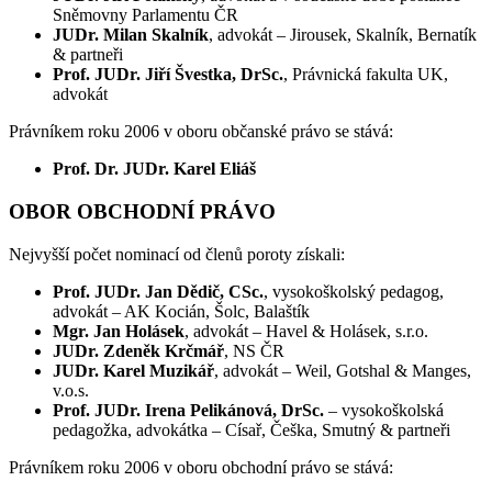
Sněmovny Parlamentu ČR
JUDr. Milan Skalník
, advokát – Jirousek, Skalník, Bernatík
& partneři
Prof. JUDr. Jiří Švestka, DrSc.
, Právnická fakulta UK,
advokát
Právníkem roku 2006 v oboru občanské právo se stává:
Prof. Dr. JUDr. Karel Eliáš
OBOR OBCHODNÍ PRÁVO
Nejvyšší počet nominací od členů poroty získali:
Prof. JUDr. Jan Dědič, CSc.
, vysokoškolský pedagog,
advokát – AK Kocián, Šolc, Balaštík
Mgr. Jan Holásek
, advokát – Havel & Holásek, s.r.o.
JUDr. Zdeněk Krčmář
, NS ČR
JUDr. Karel Muzikář
, advokát – Weil, Gotshal & Manges,
v.o.s.
Prof. JUDr. Irena Pelikánová, DrSc.
– vysokoškolská
pedagožka, advokátka – Císař, Češka, Smutný & partneři
Právníkem roku 2006 v oboru obchodní právo se stává: