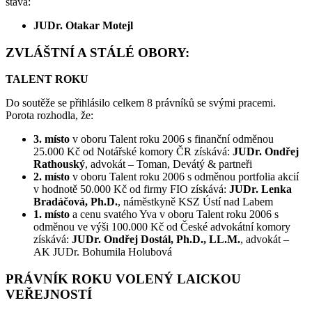
stává:
JUDr. Otakar Motejl
ZVLÁŠTNÍ A STÁLÉ OBORY:
TALENT ROKU
Do soutěže se přihlásilo celkem 8 právníků se svými pracemi.
Porota rozhodla, že:
3. místo
v oboru Talent roku 2006 s finanční odměnou
25.000 Kč od Notářské komory ČR získává:
JUDr. Ondřej
Rathouský
, advokát – Toman, Devátý & partneři
2. místo
v oboru Talent roku 2006 s odměnou portfolia akcií
v hodnotě 50.000 Kč od firmy FIO získává:
JUDr. Lenka
Bradáčová, Ph.D.
, náměstkyně KSZ Ústí nad Labem
1. místo
a cenu svatého Yva v oboru Talent roku 2006 s
odměnou ve výši 100.000 Kč od České advokátní komory
získává:
JUDr. Ondřej Dostál, Ph.D., LL.M.
, advokát –
AK JUDr. Bohumila Holubová
PRÁVNÍK ROKU VOLENÝ LAICKOU
VEŘEJNOSTÍ