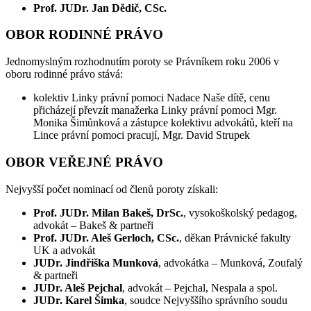
Prof. JUDr. Jan Dědič, CSc.
OBOR RODINNÉ PRÁVO
Jednomyslným rozhodnutím poroty se Právníkem roku 2006 v
oboru rodinné právo stává:
kolektiv Linky právní pomoci Nadace Naše dítě, cenu
přicházejí převzít manažerka Linky právní pomoci Mgr.
Monika Šimůnková a zástupce kolektivu advokátů, kteří na
Lince právní pomoci pracují, Mgr. David Strupek
OBOR VEŘEJNÉ PRÁVO
Nejvyšší počet nominací od členů poroty získali:
Prof. JUDr. Milan Bakeš, DrSc.
, vysokoškolský pedagog,
advokát – Bakeš & partneři
Prof. JUDr. Aleš Gerloch, CSc.
, děkan Právnické fakulty
UK a advokát
JUDr. Jindřiška Munková
, advokátka – Munková, Zoufalý
& partneři
JUDr. Aleš Pejchal
, advokát – Pejchal, Nespala a spol.
JUDr. Karel Šimka
, soudce Nejvyššího správního soudu