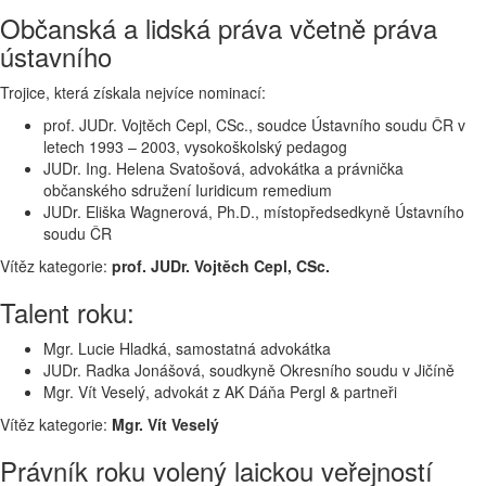
Občanská a lidská práva včetně práva
ústavního
Trojice, která získala nejvíce nominací:
prof. JUDr. Vojtěch Cepl, CSc., soudce Ústavního soudu ČR v
letech 1993 – 2003, vysokoškolský pedagog
JUDr. Ing. Helena Svatošová, advokátka a právnička
občanského sdružení Iuridicum remedium
JUDr. Eliška Wagnerová, Ph.D., místopředsedkyně Ústavního
soudu ČR
Vítěz kategorie:
prof. JUDr. Vojtěch Cepl, CSc.
Talent roku:
Mgr. Lucie Hladká, samostatná advokátka
JUDr. Radka Jonášová, soudkyně Okresního soudu v Jičíně
Mgr. Vít Veselý, advokát z AK Dáňa Pergl & partneři
Vítěz kategorie:
Mgr. Vít Veselý
Právník roku volený laickou veřejností