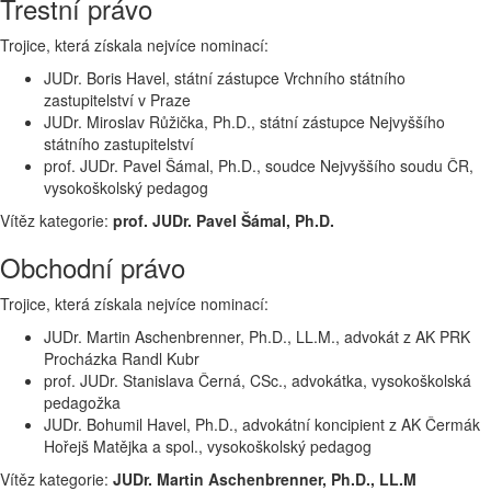
Trestní právo
Trojice, která získala nejvíce nominací:
JUDr. Boris Havel, státní zástupce Vrchního státního
zastupitelství v Praze
JUDr. Miroslav Růžička, Ph.D., státní zástupce Nejvyššího
státního zastupitelství
prof. JUDr. Pavel Šámal, Ph.D., soudce Nejvyššího soudu ČR,
vysokoškolský pedagog
Vítěz kategorie:
prof. JUDr. Pavel Šámal, Ph.D.
Obchodní právo
Trojice, která získala nejvíce nominací:
JUDr. Martin Aschenbrenner, Ph.D., LL.M., advokát z AK PRK
Procházka Randl Kubr
prof. JUDr. Stanislava Černá, CSc., advokátka, vysokoškolská
pedagožka
JUDr. Bohumil Havel, Ph.D., advokátní koncipient z AK Čermák
Hořejš Matějka a spol., vysokoškolský pedagog
Vítěz kategorie:
JUDr. Martin Aschenbrenner, Ph.D., LL.M